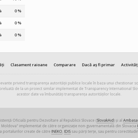
%
0 %
%
0 %
%
0 %
ăți
Clasament raioane
Comparare
Dacă aș fi primar
Activităț
evante privind transparența autorității publice locale în baza unui chestionar so
 preluată de la un proiect similar implementat de Transparency International Slo
acestor date va îmbunătăți transparența autorităților locale.
istență Oficială pentru Dezvoltare al Republicii Slovace (
SlovakAid
) și al
Ambasad
ica Moldova" implementat de către organizație non-guvernamentală din Slovacia
a portalurilor create de către
INEKO
,
IDIS
sau părți terțe, sau pentru corectitudin