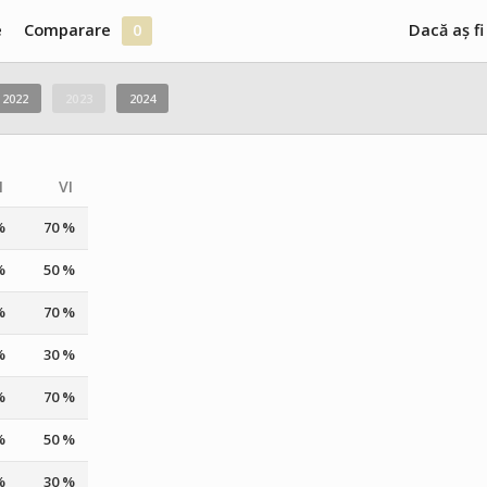
e
Comparare
0
Dacă aș fi
2022
2023
2024
I
VI
%
70 %
%
50 %
%
70 %
%
30 %
%
70 %
%
50 %
%
30 %