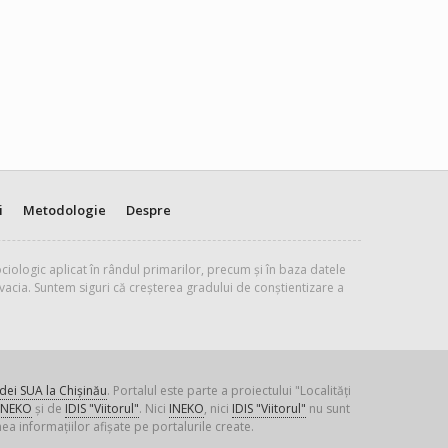
i
Metodologie
Despre
ciologic aplicat în rândul primarilor, precum și în baza datele
vacia. Suntem siguri că creșterea gradului de conștientizare a
ei SUA la Chișinău
. Portalul este parte a proiectului "Localități
INEKO
și de
IDIS "Viitorul"
. Nici
INEKO
, nici
IDIS "Viitorul"
nu sunt
ea informațiilor afișate pe portalurile create.