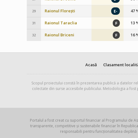
Raionul Florești
47 
E-
29
Raionul Taraclia
13 
F
31
Raionul Briceni
16 
F
32
Acasă
Clasament localit
Scopul proiectului constă în prezentarea publică a datelor rel
colectate din surse accesibile publicului. Metodologia a fost
Portalul a fost creat cu suportul financiar al Programului de As
transparente, competitive și sustenabile financiar în Republ
responsabili pentru funcționalitatea deplină 