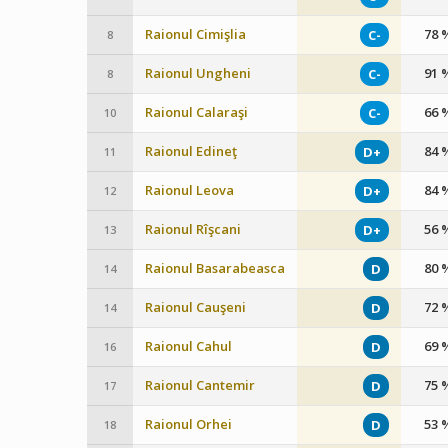
Raionul Cimişlia
78 
C-
8
Raionul Ungheni
91 
C-
8
Raionul Calaraşi
66 
C-
10
Raionul Edineţ
84 
D+
11
Raionul Leova
84 
D+
12
Raionul Rîşcani
56 
D+
13
Raionul Basarabeasca
80 
D
14
Raionul Cauşeni
72 
D
14
Raionul Cahul
69 
D
16
Raionul Cantemir
75 
D
17
Raionul Orhei
53 
D
18