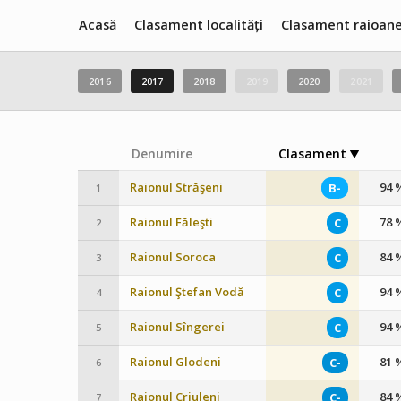
Acasă
Clasament localități
Clasament raioan
2016
2017
2018
2019
2020
2021
Denumire
Clasament
Raionul Străşeni
94 
B-
1
Raionul Făleşti
78 
C
2
Raionul Soroca
84 
C
3
Raionul Ştefan Vodă
94 
C
4
Raionul Sîngerei
94 
C
5
Raionul Glodeni
81 
C-
6
Raionul Criuleni
84 
C-
7