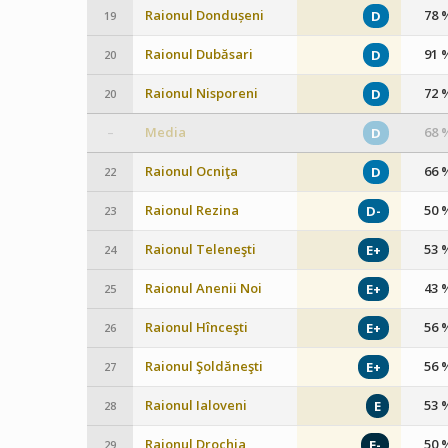
Raionul Dondușeni
78 
D
19
Raionul Dubăsari
91 
D
20
Raionul Nisporeni
72 
D
20
Media
68 
D
–
Raionul Ocniţa
66 
D
22
Raionul Rezina
50 
D-
23
Raionul Teleneşti
53 
E+
24
Raionul Anenii Noi
43 
E+
25
Raionul Hînceşti
56 
E+
26
Raionul Şoldăneşti
56 
E+
27
Raionul Ialoveni
53 
E
28
Raionul Drochia
50 
E-
29