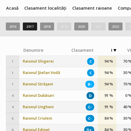
Acasă
Clasament localități
Clasament raioane
Compa
2016
2017
2018
2019
2020
2021
2022
2
Denumire
Clasament
I
VI
Raionul Sîngerei
94 %
70 
C
1
Raionul Ştefan Vodă
94 %
30 
C
1
Raionul Străşeni
94 %
70 
B-
1
Raionul Dubăsari
91 %
0 
D
4
Raionul Ungheni
91 %
40 
C-
4
Raionul Criuleni
84 %
30 
C-
6
Raionul Edineţ
84 %
30 
D+
6