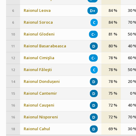
Raionul Leova
84 %
30 
D+
6
Raionul Soroca
84 %
70 
C
6
Raionul Glodeni
81 %
50 
C-
10
Raionul Basarabeasca
80 %
40 
D
11
Raionul Cimişlia
78 %
60 
C-
12
Raionul Făleşti
78 %
50 
C
12
Raionul Dondușeni
78 %
20 
D
14
Raionul Cantemir
75 %
0 
D
15
Raionul Cauşeni
72 %
40 
D
16
Raionul Nisporeni
72 %
70 
D
16
Raionul Cahul
69 %
30 
D
18