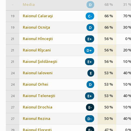
Media
68 %
31 
D
–
Raionul Calaraşi
66 %
70 
C-
19
Raionul Ocniţa
66 %
30 
D
19
Raionul Hînceşti
56 %
0 
E+
21
Raionul Rîşcani
56 %
20 
D+
21
Raionul Şoldăneşti
56 %
10 
E+
21
Raionul Ialoveni
53 %
40 
E
24
Raionul Orhei
53 %
10 
D
24
Raionul Teleneşti
53 %
40 
E+
24
Raionul Drochia
50 %
10 
E-
27
Raionul Rezina
50 %
40 
D-
27
Raionul Florești
47 %
0 
E-
29