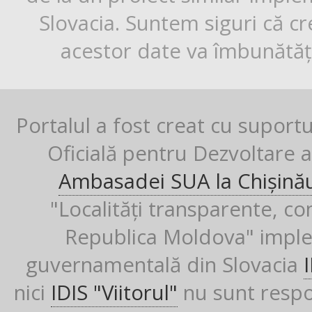
Slovacia. Suntem siguri că cr
acestor date va îmbunătăți
Portalul a fost creat cu suport
Oficială pentru Dezvoltare al
Ambasadei SUA la Chișină
"Localități transparente, co
Republica Moldova" imple
guvernamentală din Slovacia
nici
IDIS "Viitorul"
nu sunt respon