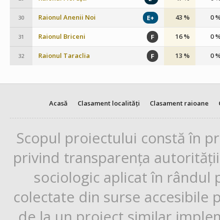
Raionul Anenii Noi
43 %
0 
E+
30
Raionul Briceni
16 %
0 
F
31
Raionul Taraclia
13 %
0 
F
32
Acasă
Clasament localități
Clasament raioane
Scopul proiectului constă în p
privind transparența autorități
sociologic aplicat în rândul
colectate din surse accesibile 
de la un proiect similar impl