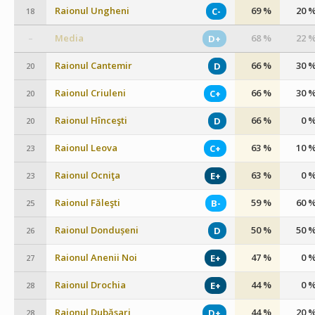
Raionul Ungheni
69 %
20 
C-
18
Media
68 %
22 
D+
–
Raionul Cantemir
66 %
30 
D
20
Raionul Criuleni
66 %
30 
C+
20
Raionul Hînceşti
66 %
0 
D
20
Raionul Leova
63 %
10 
C+
23
Raionul Ocniţa
63 %
0 
E+
23
Raionul Făleşti
59 %
60 
B-
25
Raionul Dondușeni
50 %
50 
D
26
Raionul Anenii Noi
47 %
0 
E+
27
Raionul Drochia
44 %
0 
E+
28
Raionul Dubăsari
44 %
20 
D+
28