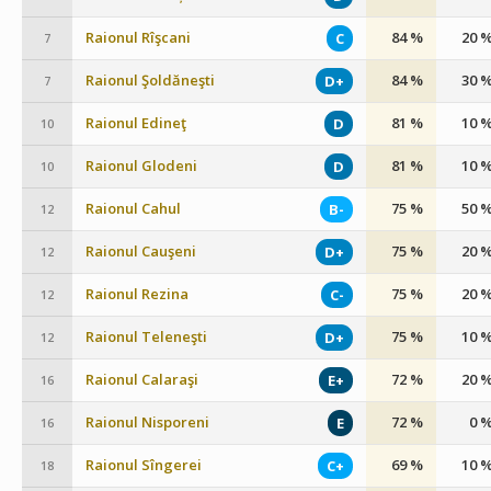
Raionul Rîşcani
84 %
20 
C
7
Raionul Şoldăneşti
84 %
30 
D+
7
Raionul Edineţ
81 %
10 
D
10
Raionul Glodeni
81 %
10 
D
10
Raionul Cahul
75 %
50 
B-
12
Raionul Cauşeni
75 %
20 
D+
12
Raionul Rezina
75 %
20 
C-
12
Raionul Teleneşti
75 %
10 
D+
12
Raionul Calaraşi
72 %
20 
E+
16
Raionul Nisporeni
72 %
0 
E
16
Raionul Sîngerei
69 %
10 
C+
18