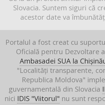
Slovacia. Suntem siguri că cr
acestor date va îmbunătăți
Portalul a fost creat cu suport
Oficială pentru Dezvoltare al
Ambasadei SUA la Chișină
"Localități transparente, co
Republica Moldova" imple
guvernamentală din Slovacia
nici
IDIS "Viitorul"
nu sunt respon