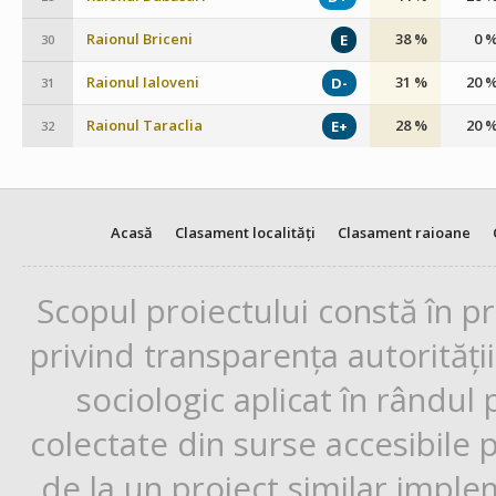
Raionul Briceni
38 %
0 
E
30
Raionul Ialoveni
31 %
20 
D-
31
Raionul Taraclia
28 %
20 
E+
32
Acasă
Clasament localități
Clasament raioane
Scopul proiectului constă în p
privind transparența autorități
sociologic aplicat în rândul
colectate din surse accesibile 
de la un proiect similar impl