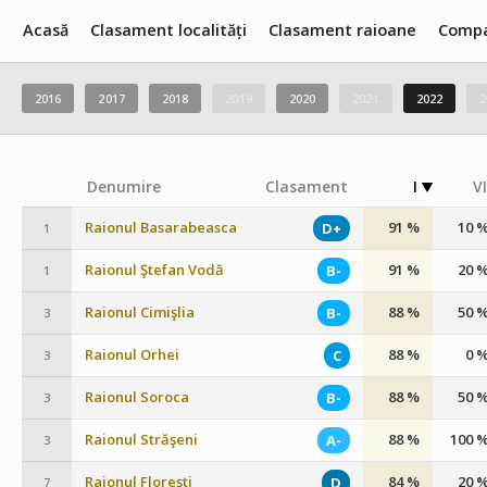
Acasă
Clasament localități
Clasament raioane
Compa
2016
2017
2018
2019
2020
2021
2022
2
Denumire
Clasament
I
VI
Raionul Basarabeasca
91 %
10 
D+
1
Raionul Ştefan Vodă
91 %
20 
B-
1
Raionul Cimişlia
88 %
50 
B-
3
Raionul Orhei
88 %
0 
C
3
Raionul Soroca
88 %
50 
B-
3
Raionul Străşeni
88 %
100 
A-
3
Raionul Florești
84 %
20 
D
7