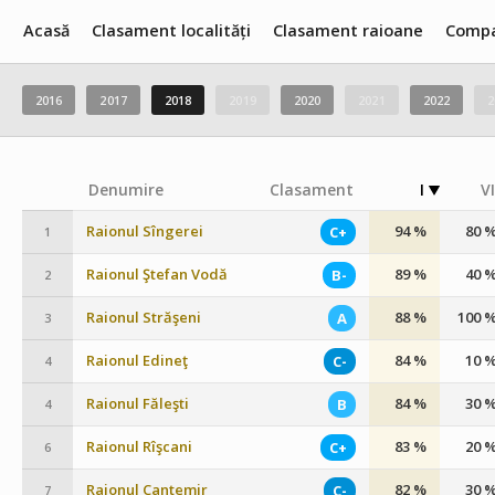
Acasă
Clasament localități
Clasament raioane
Compa
2016
2017
2018
2019
2020
2021
2022
2
Denumire
Clasament
I
VI
Raionul Sîngerei
94 %
80 
C+
1
Raionul Ştefan Vodă
89 %
40 
B-
2
Raionul Străşeni
88 %
100 
A
3
Raionul Edineţ
84 %
10 
C-
4
Raionul Făleşti
84 %
30 
B
4
Raionul Rîşcani
83 %
20 
C+
6
Raionul Cantemir
82 %
30 
C-
7