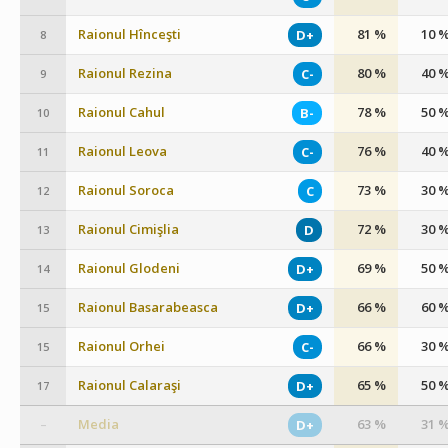
Raionul Hînceşti
81 %
10 
D+
8
Raionul Rezina
80 %
40 
C-
9
Raionul Cahul
78 %
50 
B-
10
Raionul Leova
76 %
40 
C-
11
Raionul Soroca
73 %
30 
C
12
Raionul Cimişlia
72 %
30 
D
13
Raionul Glodeni
69 %
50 
D+
14
Raionul Basarabeasca
66 %
60 
D+
15
Raionul Orhei
66 %
30 
C-
15
Raionul Calaraşi
65 %
50 
D+
17
Media
63 %
31 
D+
–