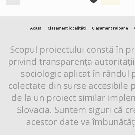
Acasă
Clasament localități
Clasament raioane
Scopul proiectului constă în p
privind transparența autorități
sociologic aplicat în rândul
colectate din surse accesibile 
de la un proiect similar impl
Slovacia. Suntem siguri că cr
acestor date va îmbunătăți