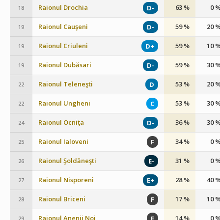
Raionul Drochia
63 %
0 
D-
18
Raionul Cauşeni
59 %
20 
D-
19
Raionul Criuleni
59 %
10 
D+
19
Raionul Dubăsari
59 %
30 
D-
19
Raionul Teleneşti
53 %
20 
D
22
Raionul Ungheni
53 %
30 
C
22
Raionul Ocniţa
36 %
30 
D-
24
Raionul Ialoveni
34 %
0 
F
25
Raionul Şoldăneşti
31 %
0 
E-
26
Raionul Nisporeni
28 %
40 
E+
27
Raionul Briceni
17 %
10 
F
28
Raionul Anenii Noi
14 %
0 
F
29