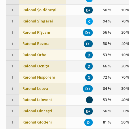
Raionul Şoldăneşti
56 %
10 
E+
1
Raionul Sîngerei
94 %
70 
C
1
Raionul Rîşcani
56 %
20 
D+
1
Raionul Rezina
50 %
40 
D-
1
Raionul Orhei
53 %
10 
D
1
Raionul Ocniţa
66 %
30 
D
1
Raionul Nisporeni
72 %
70 
D
1
Raionul Leova
84 %
30 
D+
1
Raionul Ialoveni
53 %
40 
E
1
Raionul Hînceşti
56 %
0 
E+
1
Raionul Glodeni
81 %
50 
C-
1