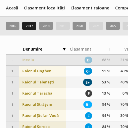
Acasă
Clasament localități
Clasament raioane
Compa
2016
2017
2018
2019
2020
2021
2022
2
Denumire
Clasament
I
VI
Media
68 %
31 
D
–
Raionul Ungheni
91 %
40 
C-
1
Raionul Teleneşti
53 %
40 
E+
1
Raionul Taraclia
13 %
0 
F
1
Raionul Străşeni
94 %
70 
B-
1
Raionul Ştefan Vodă
94 %
30 
C
1
Raionul Soroca
84 %
70 
C
1