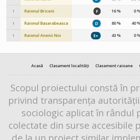
Raionul Briceni
16 %
0 
F
1
Raionul Basarabeasca
80 %
40 
D
1
Raionul Anenii Noi
43 %
0 
E+
1
Acasă
Clasament localități
Clasament raioane
Scopul proiectului constă în p
privind transparența autorități
sociologic aplicat în rândul
colectate din surse accesibile 
de la un proiect similar impl