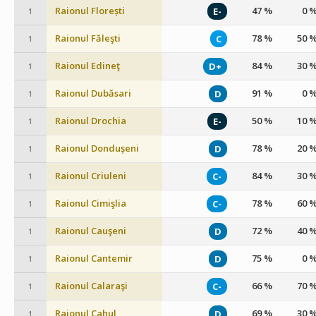
Raionul Florești
47 %
0 
E-
1
Raionul Făleşti
78 %
50 
C
1
Raionul Edineţ
84 %
30 
D+
1
Raionul Dubăsari
91 %
0 
D
1
Raionul Drochia
50 %
10 
E-
1
Raionul Dondușeni
78 %
20 
D
1
Raionul Criuleni
84 %
30 
C-
1
Raionul Cimişlia
78 %
60 
C-
1
Raionul Cauşeni
72 %
40 
D
1
Raionul Cantemir
75 %
0 
D
1
Raionul Calaraşi
66 %
70 
C-
1
Raionul Cahul
69 %
30 
D
1