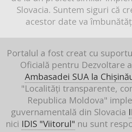
Slovacia. Suntem siguri că cr
acestor date va îmbunătăți
Portalul a fost creat cu suport
Oficială pentru Dezvoltare al
Ambasadei SUA la Chișină
"Localități transparente, co
Republica Moldova" imple
guvernamentală din Slovacia
nici
IDIS "Viitorul"
nu sunt respon