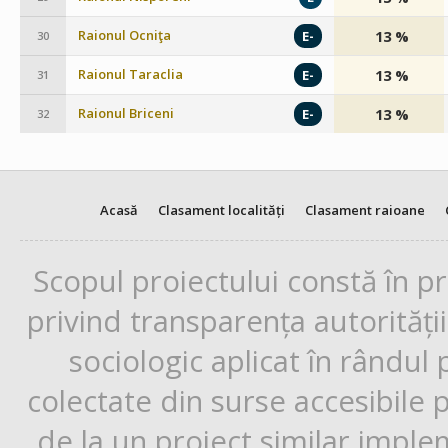
Raionul Ocniţa
13 %
E-
30
Raionul Taraclia
13 %
E-
31
Raionul Briceni
13 %
E-
32
Acasă
Clasament localități
Clasament raioane
Scopul proiectului constă în p
privind transparența autorități
sociologic aplicat în rândul
colectate din surse accesibile 
de la un proiect similar impl