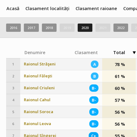
Acasă
Clasament localități
Clasament raioane
Compa
2016
2017
2018
2019
2020
2021
2022
2
Denumire
Clasament
Total
Raionul Străşeni
78 %
A
1
Raionul Făleşti
61 %
B
2
Raionul Criuleni
60 %
B-
3
Raionul Cahul
57 %
B-
4
Raionul Soroca
56 %
B-
5
Raionul Leova
56 %
B-
6
Raionul Sîngerei
55 %
C+
7