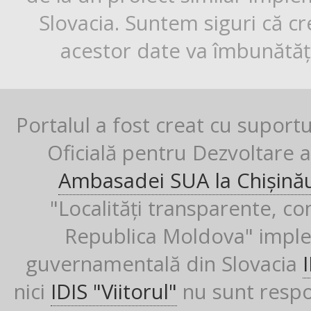
Slovacia. Suntem siguri că cr
acestor date va îmbunătăți
Portalul a fost creat cu suport
Oficială pentru Dezvoltare al
Ambasadei SUA la Chișină
"Localități transparente, co
Republica Moldova" imple
guvernamentală din Slovacia
nici
IDIS "Viitorul"
nu sunt respon