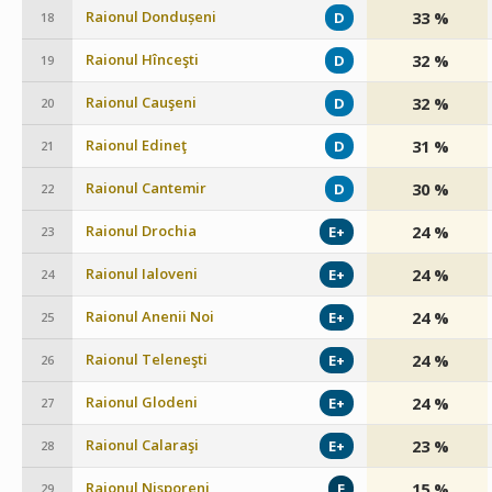
Raionul Dondușeni
33 %
D
18
Raionul Hînceşti
32 %
D
19
Raionul Cauşeni
32 %
D
20
Raionul Edineţ
31 %
D
21
Raionul Cantemir
30 %
D
22
Raionul Drochia
24 %
E+
23
Raionul Ialoveni
24 %
E+
24
Raionul Anenii Noi
24 %
E+
25
Raionul Teleneşti
24 %
E+
26
Raionul Glodeni
24 %
E+
27
Raionul Calaraşi
23 %
E+
28
Raionul Nisporeni
15 %
E
29