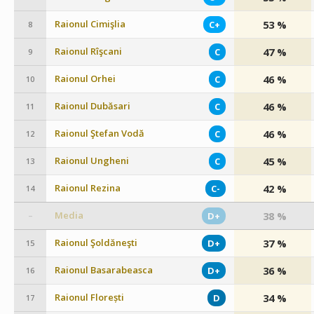
Raionul Cimişlia
53 %
C+
8
Raionul Rîşcani
47 %
C
9
Raionul Orhei
46 %
C
10
Raionul Dubăsari
46 %
C
11
Raionul Ştefan Vodă
46 %
C
12
Raionul Ungheni
45 %
C
13
Raionul Rezina
42 %
C-
14
Media
38 %
D+
–
Raionul Şoldăneşti
37 %
D+
15
Raionul Basarabeasca
36 %
D+
16
Raionul Florești
34 %
D
17