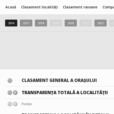
Acasă
Clasament localități
Clasament raioane
Compa
2016
2017
2018
2019
2020
2021
2022
2
CLASAMENT GENERAL A ORAȘULUI
TRANSPARENȚA TOTALĂ A LOCALITĂȚII
Poziție