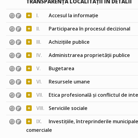
TRANSPARENȚA LOCALITĂȚII ÎN DETALII
+
I.
Accesul la informație
+
II.
Participarea în procesul decizional
+
III.
Achizițiile publice
+
IV.
Administrarea proprietății publice
+
V.
Bugetarea
+
VI.
Resursele umane
+
VII.
Etica profesională și conflictul de int
+
VIII.
Serviciile sociale
+
IX.
Investițiile, întreprinderile municipale
comerciale