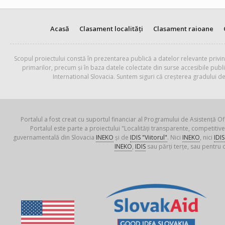
Acasă
Clasament localități
Clasament raioane
Scopul proiectului constă în prezentarea publică a datelor relevante privin
primarilor, precum și în baza datele colectate din surse accesibile pub
International Slovacia. Suntem siguri că creșterea gradului de
Portalul a fost creat cu suportul financiar al Programului de Asistență Of
Portalul este parte a proiectului "Localități transparente, competiti
guvernamentală din Slovacia
INEKO
și de
IDIS "Viitorul"
. Nici
INEKO
, nici
IDIS
INEKO
,
IDIS
sau părți terțe, sau pentru c