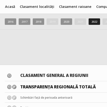
Acasă
Clasament localități
Clasament raioane
Compa
2016
2017
2018
2019
2020
2021
2022
2
CLASAMENT GENERAL A REGIUNII
TRANSPARENȚA REGIONALĂ TOTALĂ
Schimbări față de perioada anterioară