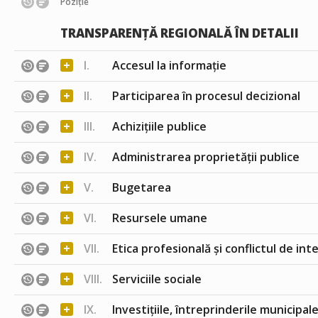
Poziție
TRANSPARENȚĂ REGIONALĂ ÎN DETALII
+
I.
Accesul la informație
+
II.
Participarea în procesul decizional
+
III.
Achizițiile publice
+
IV.
Administrarea proprietății publice
+
V.
Bugetarea
+
VI.
Resursele umane
+
VII.
Etica profesională și conflictul de int
+
VIII.
Serviciile sociale
+
IX.
Investițiile, întreprinderile municipale