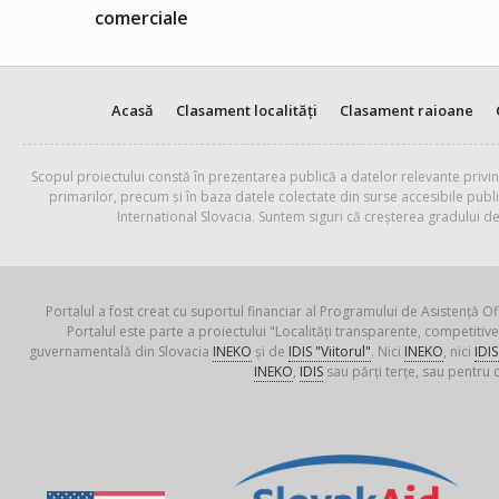
comerciale
Acasă
Clasament localități
Clasament raioane
Scopul proiectului constă în prezentarea publică a datelor relevante privin
primarilor, precum și în baza datele colectate din surse accesibile pub
International Slovacia. Suntem siguri că creșterea gradului de
Portalul a fost creat cu suportul financiar al Programului de Asistență Of
Portalul este parte a proiectului "Localități transparente, competiti
guvernamentală din Slovacia
INEKO
și de
IDIS "Viitorul"
. Nici
INEKO
, nici
IDIS
INEKO
,
IDIS
sau părți terțe, sau pentru c